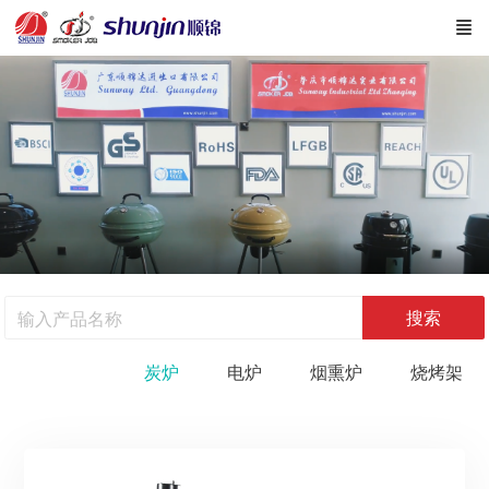
搜索
炭炉
电炉
烟熏炉
烧烤架